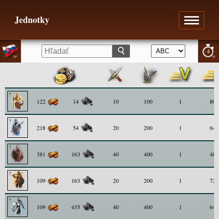
Jednotky
4
122
14
10
100
1
80
218
54
20
200
1
64
381
163
40
400
1
48
109
163
20
200
1
72
109
435
40
400
1
64