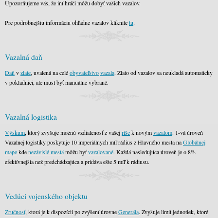
Upozorňujeme vás, že iní hráči môžu dobyť vašich vazalov.
Pre podrobnejšiu informáciu ohľadne vazalov kliknite
tu
.
Vazalná daň
Daň
v
zlate
, uvalená na celé
obyvateľstvo
vazala
. Zlato od vazalov sa neukladá automaticky
v pokladnici, ale musí byť manuálne vybrané.
Vazalná logistika
Výskum
, ktorý zvyšuje možnú vzdialenosť z vašej
ríše
k novým
vazalom
. 1-vá úroveň
Vazalnej logistiky poskytuje 10 imperiálnych míľ rádius z Hlavného mesta na
Globálnej
mape
kde
nezávislé mestá
môžu byť
vazalované
. Každá nasledujúca úroveň je o 8%
efektívnejšia než predchádzajúca a pridáva ešte 5 míľ k rádiusu.
Vedúci vojenského objektu
Zručnosť
, ktorá je k dispozícii po zvýšení úrovne
Generála
. Zvyšuje limit jednotiek, ktoré