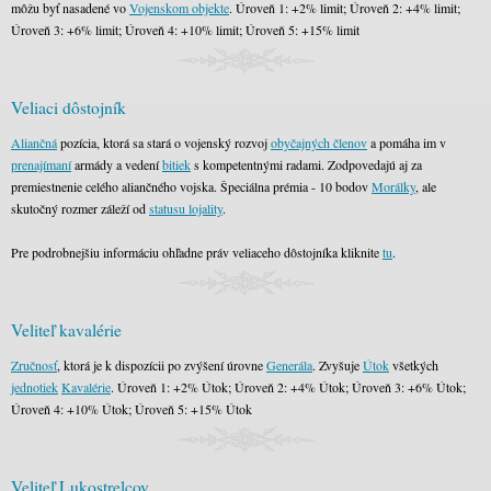
môžu byť nasadené vo
Vojenskom objekte
. Úroveň 1: +2% limit; Úroveň 2: +4% limit;
Úroveň 3: +6% limit; Úroveň 4: +10% limit; Úroveň 5: +15% limit
Veliaci dôstojník
Aliančná
pozícia, ktorá sa stará o vojenský rozvoj
obyčajných členov
a pomáha im v
prenajímaní
armády a vedení
bitiek
s kompetentnými radami. Zodpovedajú aj za
premiestnenie celého aliančného vojska. Špeciálna prémia - 10 bodov
Morálky
, ale
skutočný rozmer záleží od
statusu lojality
.
Pre podrobnejšiu informáciu ohľadne práv veliaceho dôstojníka kliknite
tu
.
Veliteľ kavalérie
Zručnosť
, ktorá je k dispozícii po zvýšení úrovne
Generála
. Zvyšuje
Útok
všetkých
jednotiek
Kavalérie
. Úroveň 1: +2% Útok; Úroveň 2: +4% Útok; Úroveň 3: +6% Útok;
Úroveň 4: +10% Útok; Úroveň 5: +15% Útok
Veliteľ Lukostrelcov