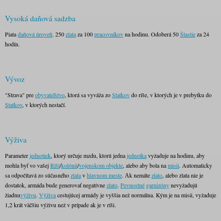
Vysoká daňová sadzba
Piata
daňová úroveň
. 250
zlata
za 100
pracovníkov
na hodinu. Odoberá 50
Štastie
za 24
hodín.
Vývoz
"Strava" pre
obyvateľstvo
, ktorá sa vyváža zo
Statkov
do ríše, v ktorých je v prebytku do
Statkov
, v ktorých nestačí.
Výživa
Parameter
jednotiek
, ktorý určuje mzdu, ktorú jedna
jednotka
vyžaduje na hodinu, aby
mohla byť vo vašej
Ríši
/
kolónii
/
vojenskom objekte
, alebo aby bola na
misii
. Automaticky
sa odpočítavá zo súčasného
zlata
v
hlavnom meste
. Аk nemáte
zlato
, alebo zlata nie je
dostatok, armáda bude generovať negatívne
zlato
.
Pevnostné
garnizóny
nevyžadujú
žiadnu
výživu
.
Výživa
cestujúcej armády je vyššia než normálna. Kým je na misii, vyžaduje
1,2 krát väčšiu výživu než v prípade ak je v ríši.