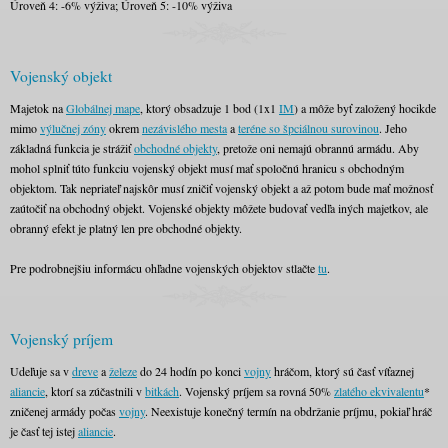
Úroveň 4: -6% výživa; Úroveň 5: -10% výživa
Vojenský objekt
Majetok na
Globálnej mape
, ktorý obsadzuje 1 bod (1x1
IM
) a môže byť založený hocikde
mimo
výlučnej zóny
okrem
nezávislého mesta
a
teréne so špciálnou surovinou
. Jeho
základná funkcia je strážiť
obchodné objekty
, pretože oni nemajú obrannú armádu. Aby
mohol splniť túto funkciu vojenský objekt musí mať spoločnú hranicu s obchodným
objektom. Tak nepriateľ najskôr musí zničiť vojenský objekt a až potom bude mať možnosť
zaútočiť na obchodný objekt. Vojenské objekty môžete budovať vedľa iných majetkov, ale
obranný efekt je platný len pre obchodné objekty.
Pre podrobnejšiu informácu ohľadne vojenských objektov stlačte
tu
.
Vojenský príjem
Udeľuje sa v
dreve
a
železe
do 24 hodín po konci
vojny
hráčom, ktorý sú časť víťaznej
aliancie
, ktorí sa zúčastnili v
bitkách
. Vojenský príjem sa rovná 50%
zlatého ekvivalentu
*
zničenej armády počas
vojny
. Neexistuje konečný termín na obdržanie príjmu, pokiaľ hráč
je časť tej istej
aliancie
.