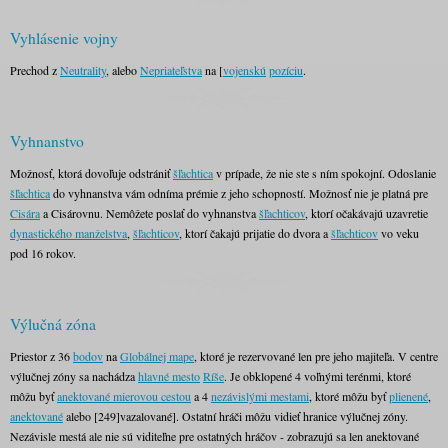
Vyhlásenie vojny
Prechod z
Neutrality
, alebo
Nepriateľstva
na [
vojenskú
pozíciu
.
Vyhnanstvo
Možnosť, ktorá dovoľuje odstrániť
šľachtica
v prípade, že nie ste s ním spokojní. Odoslanie
šľachtica
do vyhnanstva vám odníma prémie z jeho schopností. Možnosť nie je platná pre
Cisára
a Cisárovnu. Nemôžete poslať do vyhnanstva
šľachticov
, ktorí očakávajú uzavretie
dynastického manželstva
,
šľachticov
, ktorí čakajú prijatie do dvora a
šľachticov
vo veku
pod 16 rokov.
Výlučná zóna
Priestor z 36
bodov
na
Globálnej mape
, ktoré je rezervované len pre jeho majiteľa. V centre
výlučnej zóny sa nachádza
hlavné mesto
Ríše
. Je obklopené 4 voľnými terénmi, ktoré
môžu byť
anektované mierovou cestou
a 4
nezávislými mestami
, ktoré môžu byť
plienené
,
anektované
alebo [249]vazalované]. Ostatní hráči môžu vidieť hranice výlučnej zóny.
Nezávisle mestá ale nie sú viditeľne pre ostatných hráčov - zobrazujú sa len anektované