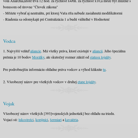
volá Anarchia,ktoré trvá 12 hod. za rýchlosť x4/6h. za rýchlosť x10,a môže byť znížené s
bonusom od úrovne "Človek zákona"
- Môžete vybrať aj neutralitu, pri ktorej Vaša ríša nebude zasiahnutá modifikátormi
- Riadenia sa odomykajú pri Centralizácia 1 a budú viditeľné v Hodnotení
Vodca
1. Najvyšší veliteľ
aliancie
. Má všetky práva, ktoré existujú v
aliancii
. Jeho špeciálna
prémia je 10 bodov
Morálky
, ale skutočný rozmer záleží od
statusu lojality
.
Pre podrobnejšiu informáciu ohľadne práva vodcov a výhod kliknite
tu
.
2. Všeobecný názov pre všetkých vodcov v druhej
etape lojality
.
Vojak
Všeobecný názov všetkých [393]vojenských jednotiek] bez ohľadu na triedu.
Vojaci sú:
lukostrelci
,
kopijníci
,
šermiari
a
kavaléria
.