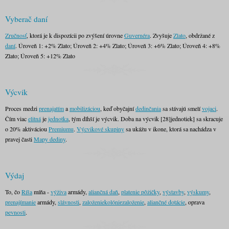
Vyberač daní
Zručnosť
, ktorá je k dispozícii po zvýšení úrovne
Guvernéra
. Zvyšuje
Zlato
, obdržané z
daní
. Úroveň 1: +2% Zlato; Úroveň 2: +4% Zlato; Úroveň 3: +6% Zlato; Úroveň 4: +8%
Zlato; Úroveň 5: +12% Zlato
Výcvik
Proces medzi
prenajatím
a
mobilizáciou
, keď obyčajní
dedinčania
sa stávajú smelí
vojaci
.
Čím viac
elitná
je
jednotka
, tým dlhší je výcvik. Doba na výcvik [28]jednotiek] sa skracuje
o 20% aktiváciou
Premiumu
.
Výcvikové skupiny
sa ukážu v ikone, ktorá sa nachádza v
pravej časti
Mapy dediny
.
Výdaj
To, čo
Ríša
míňa -
výživa
armády,
aliančná daň
,
platenie pôžičky
,
výstavby
,
výskumy
,
prenajímanie
armády,
slávnosti
,
založenie
kolóniе
založenie
,
aliančné dotácie
, oprava
pevnosti
.