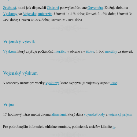
Zručnosť
, ktorá je k dispozícii
Cisárovi
po zvýšení úrovne
Guvernéra
. Znižuje dobu na
Výskumy
vo
Vojenskej univerzite
. Úroveň 1: -1% doba; Úroveň 2: -2% doba; Úroveň 3:
-4% doba; Úroveň 4: -6% doba; Úroveň 5: -10% doba
Vojenský výcvik
Výskum
, ktorý zvyšuje počiatočnú
morálku
v obrane a v
útoku
. 1 bod
morálky
za úroveň.
Vojenský výskum
Všeobecný názov pre všetky
výskumy
, ktoré ovplyvňujú vojenský aspekt
Ríše
.
Vojna
17-hodinový náraz medzi dvoma
alianciami
, ktorý dáva
vojenské body
a
vojenský príjem
.
Pre podrobnejšiu informáciu ohľadne termínov, podmienok a cieľov kliknite
tu
.