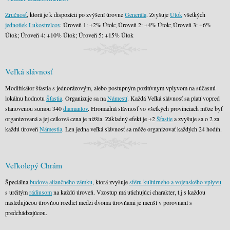
Zručnosť
, ktorá je k dispozícii po zvýšení úrovne
Generála
. Zvyšuje
Útok
všetkých
jednotiek
Lukostrelcov
. Úroveň 1: +2% Útok; Úroveň 2: +4% Útok; Úroveň 3: +6%
Útok; Úroveň 4: +10% Útok; Úroveň 5: +15% Útok
Veľká slávnosť
Modifikátor šťastia s jednorázovým, alebo postupným pozitívnym vplyvom na súčasnú
lokálnu hodnotu
Šťastia
. Organizuje sa na
Námestí
. Každá Veľká slávnosť sa platí vopred
stanovenou sumou 340
diamantov
. Hromadná slávnosť vo všetkých provinciach môže byť
organizovaná a jej celková cena je nižšia. Základný efekt je +2
Šťastie
a zvyšuje sa o 2 za
každú úroveň
Námestia
. Len jedna veľká slávnosť sa môže organizovať každých 24 hodín.
Veľkolepý Chrám
Špeciálna
budova
aliančného zámku
, ktorá zvyšuje
sféru kultúrneho a vojenského vplyvu
s určitým
rádiusom
na každú úroveň. Vzostup má utichujúci charakter, t.j s každou
nasledujúcou úrovňou rozdiel medzi dvoma úrovňami je menší v porovnaní s
predchádzajúcou.