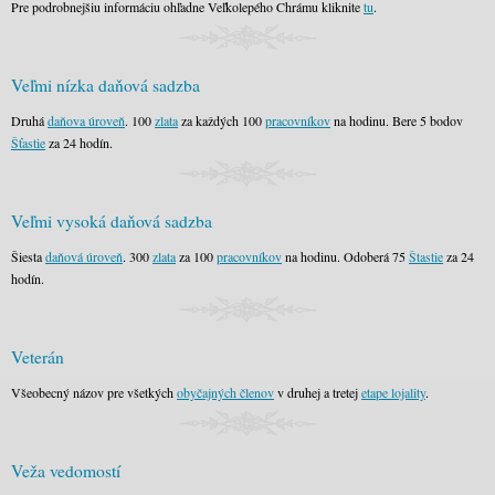
Pre podrobnejšiu informáciu ohľadne Veľkolepého Chrámu kliknite
tu
.
Veľmi nízka daňová sadzba
Druhá
daňova úroveň
. 100
zlata
za každých 100
pracovníkov
na hodinu. Bere 5 bodov
Šťastie
za 24 hodín.
Veľmi vysoká daňová sadzba
Šiesta
daňová úroveň
. 300
zlata
za 100
pracovníkov
na hodinu. Odoberá 75
Štastie
za 24
hodín.
Veterán
Všeobecný názov pre všetkých
obyčajných členov
v druhej a tretej
etape lojality
.
Veža vedomostí