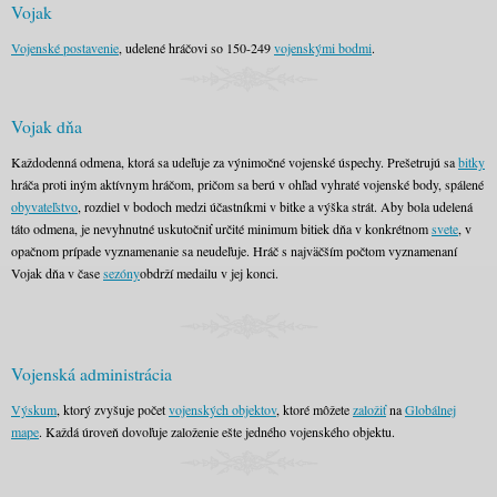
Vojak
Vojenské postavenie
, udelené hráčovi so 150-249
vojenskými bodmi
.
Vojak dňa
Každodenná odmena, ktorá sa udeľuje za výnimočné vojenské úspechy. Prešetrujú sa
bitky
hráča proti iným aktívnym hráčom, pričom sa berú v ohľad vyhraté vojenské body, spálené
obyvateľstvo
, rozdiel v bodoch medzi účastníkmi v bitke a výška strát. Aby bola udelená
táto odmena, je nevyhnutné uskutočniť určité minimum bitiek dňa v konkrétnom
svete
, v
opačnom prípade vyznamenanie sa neudeľuje. Hráč s najväčším počtom vyznamenaní
Vojak dňa v čase
sezóny
obdrží medailu v jej konci.
Vojenská administrácia
Výskum
, ktorý zvyšuje počet
vojenských objektov
, ktoré môžete
založiť
na
Globálnej
mape
. Každá úroveň dovoľuje založenie ešte jedného vojenského objektu.