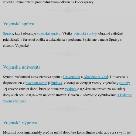
zdieľať s inými hráčmi prostredníctvom odkazu na konci správy.
Vojenská správa
Správa
, ktorá obsahuje
vojenskú správu
. Všetky
vojenské správy
, obranné a útočné
prichádzajú v červenej obálke a ukladajú sa v podmenu Systémne v menu Správy s
etiketou Vojenské.
Vojenská univerzita
Symbol vedomosti a osvietenstva spolu s
Univerzitou
a
Akadémiou Vied
. Univerzita, k
dispozícii len v
hlavnom meste
je
budova
, v ktorej sa vyvíjajú všetky Vojenské
výskumy
.
Jej úrovne znižujú dobu, ktorá je nutná pre
výskum
o 0,5-krát na úroveň zo základnej
doby a ich cenu o 0,02-krát na jednu úroveň. Úroveň 20 dovoľuje vybudovanie
Akadémie
vojenských vied
.
Vojenská výprava
Možnosť odoslania armády preč na určitú dobu bez konkrétneho cieľa, aby ste sa vyhli jej