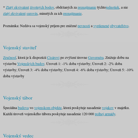
*
Zlatý ekvivalent
životných bodov
, obdržaných za
prenajímanie
týchto
jednotiek
, а nie
zlatý ekvivalent
surovín
, minutých za ich
prenajímanie
.
Poznámka: Nedáva sa vojenský príjem pre zničené
pevnosti
a
vyplienené
obyvateľstvo
.
Vojenský staviteľ
Zručnosť
, ktorá je k dispozícii
Cisárovi
po zvýšení úrovne
Guvernéra
. Znižuje dobu na
výstavbu
Vojenských budov
. Úroveň 1: -1% doba výstavby; Úroveň 2: -2% doba
výstavby; Úroveň 3: -4% doba výstavby; Úroveň 4: -6% doba výstavby; Úroveň 5: -10%
doba výstavby
Vojenský tábor
Špeciálna
budova
vo
vojenskom objekte
, ktorá poskytuje nasadenie
vojakov
v majetku.
Každá úroveň vojenského tábora poskytuje nasadenie 120 000
poľnej armády
.
Vojenský vedec