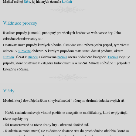
Majiteľ určitej
Ríše
, jej hlavných území a
kolónií
Vládnuce procesy
Riadiace prípady je modul, prístupný pre všetkých hráčov vo web-verzie hry. Jeho
základné charakteristiky sú:
Dostávate nové prípady každých 6 hodín. Čím viac času zaberá jeden prípad, tým väčšiu
odmenu v
surovine
obdržíte. S každým prípadom máte šancu dostať predmet, okrem
surovín
. Účasť v
aliancii
a aktivovaná
prémia
otvára dodatočné kategórie.
Prémia
zvyšuje
prípady, ktoré dostávate v kategórii Individuálni a Alianční. Môžete spĺňať po 1 prípade z
kategórie súčasne.
Vlády
Modul, ktorý dovoľuje hráčom si vybrať medzi 4 rôznymi druhmi riadenia svojich ríš.
- Každé riadenie má svoje vlastné pozitívne a negatívne modifikátory, ktoré ovplyvňujú
rôzne aspekty hry
- Sú nasmerované na rôzne druhy hry - obranné, útočné atď.
- Riadenia sa môžu meniť, ale to dočasne dostane ríšu do prechodného obdobia, ktoré sa