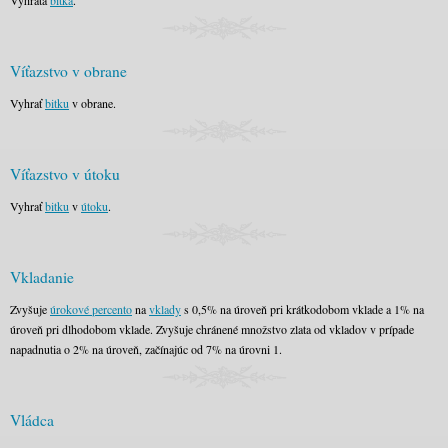
Vyhratá
bitka
.
Víťazstvo v obrane
Vyhrať
bitku
v obrane.
Víťazstvo v útoku
Vyhrať
bitku
v
útoku
.
Vkladanie
Zvyšuje
úrokové percento
na
vklady
s 0,5% na úroveň pri krátkodobom vklade a 1% na
úroveň pri dlhodobom vklade. Zvyšuje chránené množstvo zlata od vkladov v prípade
napadnutia o 2% na úroveň, začínajúc od 7% na úrovni 1.
Vládca