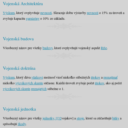
Vojenská Architektúra
Výskum
, ktorý ovplyvňuje
pevnosti
. Skracuje dobu výstavby
pevnosti
o 15% za úroveň a
zvyšuje kapacitu
garnizóny
o 10% zo základu.
Vojenská budova
Všeobecný názov pre všetky
budovy
, ktoré ovplyvňujú vojenský aspekt
Ríše
.
Vojenská doktrína
Výskum
, ktorý dáva
vládcovi
možnosť viesť niekoľko súbežných
útokov
a
prenajímať
niekoľko
výcvikových skupín
súčasne. Každá úroveň zvyšuje počet
útokov
, ako aj počet
výcvikových skupín
prenajatých
súbežne o 1.
Vojenská jednotka
Všeobecný názov pre všetky
jednotky, [[32
vojakov] a
stroje
, ktoré sa zúčastňujú
bitky
a
spôsobujú
škody
.