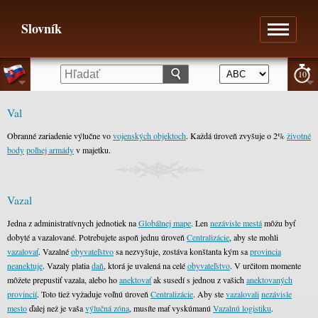
Slovník
10
Val
Obranné zariadenie výlučne vo
vojenských objektoch
. Každá úroveň zvyšuje o 2%
životné
body
poľnej armády
v majetku.
Vazal
Jedna z administratívnych jednotiek na
Globálnej mape
. Len
nezávisle mestá
môžu byť
dobyté a vazalované. Potrebujete aspoň jednu úroveň
Centralizácie
, aby ste mohli
vazalovať
. Vazalné
obyvateľstvo
sa nezvyšuje, zostáva konštanta kým sa
provincia
neanektuje
. Vazaly platia
daň
, ktorá je uvalená na celé
obyvateľstvo
. V určitom momente
môžete prepustiť vazala, alebo ho
anektovať
ak susedí s jednou z vašich
anektovaných
provincií
. Toto tiež vyžaduje voľnú úroveň
Centralizácie
. Aby ste
vazalovali
nezávisle
mesto
ďalej než je vaša
výlučná zóna
, musíte mať vyskúmanú
Vazalnú logistiku
.