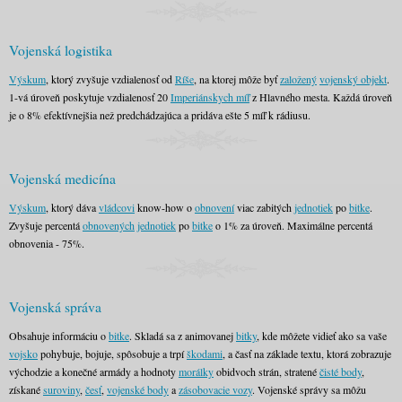
Vojenská logistika
Výskum
, ktorý zvyšuje vzdialenosť od
Ríše
, na ktorej môže byť
založený
vojenský objekt
.
1-vá úroveň poskytuje vzdialenosť 20
Imperiánskych míľ
z Hlavného mesta. Každá úroveň
je o 8% efektívnejšia než predchádzajúca a pridáva ešte 5 míľ k rádiusu.
Vojenská medicína
Výskum
, ktorý dáva
vládcovi
know-how o
obnovení
viac zabitých
jednotiek
po
bitke
.
Zvyšuje percentá
obnovených
jednotiek
po
bitke
o 1% za úroveň. Maximálne percentá
obnovenia - 75%.
Vojenská správa
Obsahuje informáciu o
bitke
. Skladá sa z animovanej
bitky
, kde môžete vidieť ako sa vaše
vojsko
pohybuje, bojuje, spôsobuje a trpí
škodami
, a časť na základe textu, ktorá zobrazuje
východzie a konečné armády a hodnoty
morálky
obidvoch strán, stratené
čisté body
,
získané
suroviny
,
česť
,
vojenské body
a
zásobovacie vozy
. Vojenské správy sa môžu