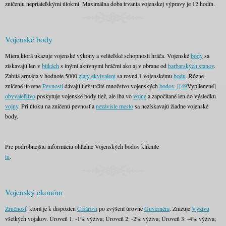
zničeniu nepriateľskými útokmi. Maximálna doba trvania vojenskej výpravy je 12 hodín.
Vojenské body
Miera,ktorá ukazuje vojenské výkony a veliteľské schopnosti hráča. Vojenské
body
sa
získavajú len v
bitkách
s inými aktívnymi hráčmi ako aj v obrane od
barbarských stanov
.
Zabitá armáda v hodnote 5000
zlatý ekvivalent
sa rovná 1 vojenskému
bodu
. Rôzne
zničené úrovne
Pevnosti
dávajú tiež určité množstvo vojenských
bodov. [[49
Vyplienené]
obyvateľstvo
poskytuje vojenské body tiež, ale iba vo
vojne
a započítané len do výsledku
vojny
. Pri útoku na zničenú pevnosť a
nezávisle mesto
sa nezískavajú žiadne vojenské
body.
Pre podrobnejšiu informáciu ohľadne Vojenských bodov kliknite
tu
.
Vojenský ekonóm
Zručnosť
, ktorá je k dispozícii
Cisárovi
po zvýšení úrovne
Guvernéra
. Znižuje
Výživu
všetkých vojakov. Úroveň 1: -1% výživa; Úroveň 2: -2% výživa; Úroveň 3: -4% výživa;