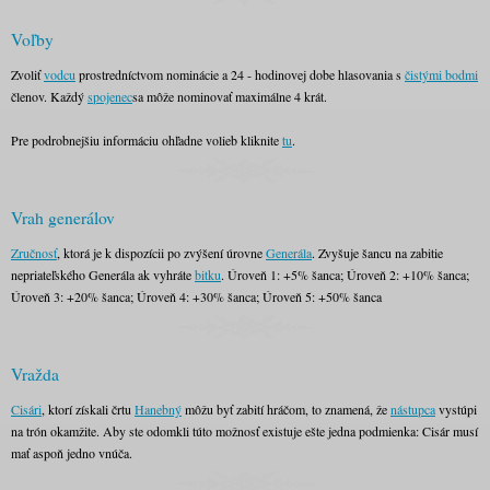
Voľby
Zvoliť
vodcu
prostredníctvom nominácie a 24 - hodinovej dobe hlasovania s
čistými bodmi
členov. Každý
spojenec
sa môže nominovať maximálne 4 krát.
Pre podrobnejšiu informáciu ohľadne volieb kliknite
tu
.
Vrah generálov
Zručnosť
, ktorá je k dispozícii po zvýšení úrovne
Generála
. Zvyšuje šancu na zabitie
nepriateľského Generála ak vyhráte
bitku
. Úroveň 1: +5% šanca; Úroveň 2: +10% šanca;
Úroveň 3: +20% šanca; Úroveň 4: +30% šanca; Úroveň 5: +50% šanca
Vražda
Cisári
, ktorí získali črtu
Hanebný
môžu byť zabití hráčom, to znamená, že
nástupca
vystúpi
na trón okamžite. Aby ste odomkli túto možnosť existuje ešte jedna podmienka: Cisár musí
mať aspoň jedno vnúča.