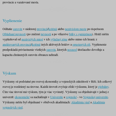
provincie a vazalované mesta.
Vyplienenie
Odňatie
surovín
v niektorej
provincii
/
kolónii
alebo
nezávislom meste
po úspešnom
Obliehaní pevnosti
(po zničení
pevnosti
a po víťazstve
bitky s garnizónou
). Hráči môžu
vyplieňovať od
nezávislých miest
v ich
výlučnej zóne
alebo mimo ich hraníc z
anektovaných provincií
/
kolónií
iných aktívných hráčov a
opustených ríš
. Vyplienenie
predpokladá privlastnenie všetkých
surovín
, ktorých
nosnosť
útočiaceho dovoľuje a
kapacita chránených surovín obrancu nehradí.
Výskum
Výskumy sú podstatné pre rozvoj ekonomiky a vojenských záležitostí v Ríši. Ich celkový
rozvoj je rozdelený na úrovne. Každá úroveň zvyšuje efekt výskumu, ktorý je
globálny
.
Čím viac úrovní má výskum, tým je viac vyvinutý. Výskumy sa objednávajú v jednej z
univerzít:
ekonomické
sa nachádzajú v
Univerzite
a
vojenské
- vo
Vojenskej univerzite
.
Výskumy môžu byť objednané v obidvoch akadémiach:
Akadémia vied
a
Akadémia
vojenských vied
.