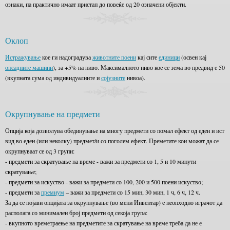
ознаки, па практично имаат пристап до повеќе од 20 означени објекти.
Оклоп
Истражување
кое ги надоградува
животните поени
кај сите
единици
(освен кај
опсадните машини
), за +5% на ниво. Максималното ниво кое се зема во предвид е 50
(вкупната сума од индивидуалните и
сојузните
нивоа).
Окрупнување на предмети
Опција која дозволува обединување на многу предмети со помал ефект од еден и ист
вид во еден (или неколку) предмет/и со поголем ефект. Преметите кои можат да се
окрупнуваат се од 3 групи:
- предмети за скратување на време - важи за предмети со 1, 5 и 10 минути
скратување;
- предмети за искуство - важи за предмети со 100, 200 и 500 поени искуство;
- предмети за
премиум
– важи за предмети со 15 мин, 30 мин, 1 ч, 6 ч, 12 ч.
За да се појави опцијата за окрупнување (во мени Инвентар) е неопходно играчот да
располага со минимален број предмети од секоја група:
- вкупното времетраење на предметите за скратување на време треба да не е