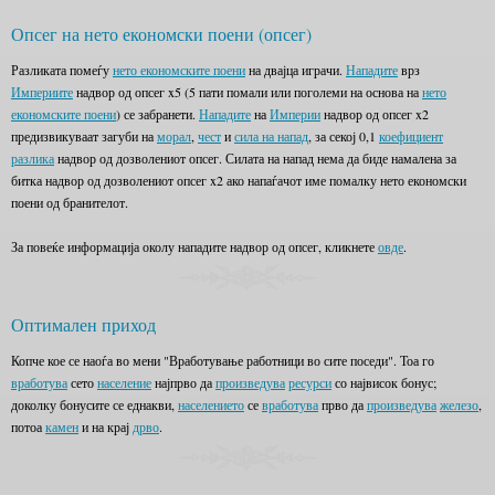
Опсег на нето економски поени (опсег)
Разликата помеѓу
нето економските поени
на двајца играчи.
Нападите
врз
Империите
надвор од опсег x5 (5 пати помали или поголеми на основа на
нето
економските поени
) се забранети.
Нападите
на
Империи
надвор од опсег x2
предизвикуваат загуби на
морал
,
чест
и
сила на напад
, за секој 0,1
коефициент
разлика
надвор од дозволениот опсег. Силата на напад нема да биде намалена за
битка надвор од дозволениот опсег x2 ако напаѓачот име помалку нето економски
поени од бранителот.
За повеќе информација околу нападите надвор од опсег, кликнете
овде
.
Оптимален приход
Копче кое се наоѓа во мени "Вработување работници во сите поседи". Тоа го
вработува
сето
население
најпрво да
произведува
ресурси
со највисок бонус;
доколку бонусите се еднакви,
населението
се
вработува
прво да
произведува
железо
,
потоа
камен
и на крај
дрво
.