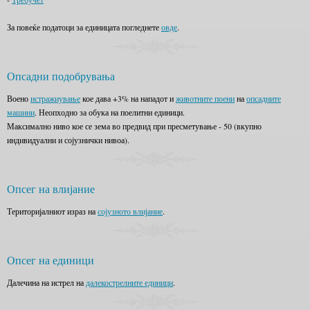
За повеќе податоци за единицата погледнете
овде
.
Опсадни подобрувања
Воено
истражиување
кое дава +3% на нападот и
животните поени
на
опсадните
машини
. Неопходно за обука на поелитни единици.
Максимално ниво кое се зема во предвид при пресметување - 50 (вкупно
индивидуални и сојузнички нивоа).
Опсег на влијание
Територијалниот израз на
сојузното влијание
.
Опсег на единици
Далечина на истрел на
далекострелните единици
.