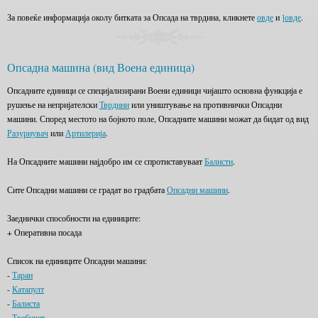
За повеќе информација околу битката за Опсада на тврдина, кликнете
овде
и
]овде
.
Опсадна машина (вид Воена единица)
Опсадните единици се специјализирани Воени единици чијашто основна функција е
рушење на непријателски
Тврдини
или уништување на противнички Опсадни
машини. Според местото на бојното поле, Опсадните машини можат да бидат од вид
Разурнувач
или
Артилерија
.
На Опсадните машини најдобро им се спротиставуваат
Балисти
.
Сите Опсадни машини се градат во градбата
Опсадни машини
.
Заеднички способности на единиците:
+ Оперативна посада
Список на единиците Опсадни машини:
-
Таран
-
Катапулт
-
Балиста
-
Требучет