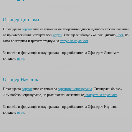
Офицер-Дипломат
Позиција во
сојузот
што се грижи за меѓусојузните односи и дипломатските позиции
со пријателски или непријателски
сојузи
. Специјален бонус - +1 поен дневно
Чест
, но
само во вториот и третиот стадиум на
статус на лојалност
.
За повеќе информација околу правата и придобивките на Офицерот-Дипломат,
кликнете
овде
.
Офицер-Научник
Позиција во
сојузот
што се грижи за
сојузните истражувања
. Специјален бонус –
20% побрзо истражување, но реалниот износ зависи од
статусот на лојалност
.
За повеќе информација околу правата и придобивките на Офицерот-Научник,
кликнете
овде
.