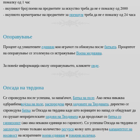
помалку од 1 час
- вкупниот број поени на предметите за искуство треба да не е помалку од 2000
- вкупното времетраење на предметите за
премиум
треба да не е помалку од 24 часа
Опоравување
Процент од уништените
единици
кои играчот ги обновува после
битката
. Процентот
на опоравување се зголемува со истражување
Воена медицина
.
За повеќе информација околу опоравувањето, кликнете
овде
.
Опсада на тврдина
Се спроведува после успешна, за напаѓачот,
Битка на поле
. Ако нема никаква
одбранбена
војска на поле
,
распоредена
пред
ѕидовите на Тврдината
, директно се
спроведува
битка
за Опсада на тврдина каде што војниците во напад се обидуваат да
ги срушат непријателските
ѕидови на Тврдината
и да продолжат со
битка со
гарнизонот
(ако има некакви единици во гарнизот). Со успешна Опсада на тврдина се
запленува
точно толкаво количество
ресурси
колку што дозволува
капацитетот на
носивост
на испратените
воени единици
и
товарни колички
.