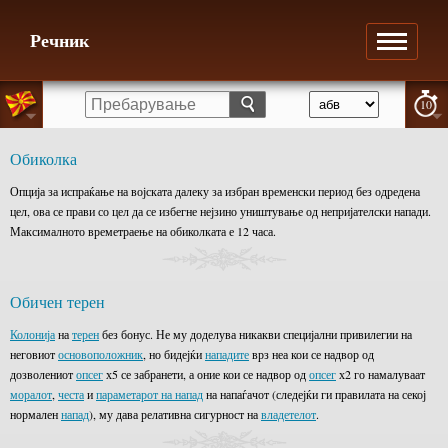
Речник
10
Обиколка
Опција за испраќање на војската далеку за избран временски период без одредена
цел, ова се прави со цел да се избегне нејзино уништување од непријателски напади.
Максималното времетраење на обиколката е 12 часа.
Обичен терен
Колонија
на
терен
без бонус. Не му доделува никакви специјални привилегии на
неговиот
основоположник
, но бидејќи
нападите
врз неа кои се надвор од
дозволениот
опсег
х5 се забранети, а оние кои се надвор од
опсег
х2 го намалуваат
моралот
,
честа
и
параметарот на напад
на напаѓачот (следејќи ги правилата на секој
нормален
напад
), му дава релативна сигурност на
владетелот
.