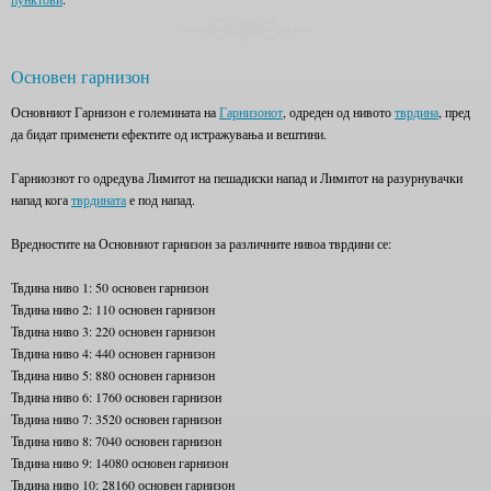
Основен гарнизон
Основниот Гарнизон е големината на
Гарнизонот
, одреден од нивото
тврдина
, пред
да бидат применети ефектите од истражувања и вештини.
Гарниознот го одредува Лимитот на пешадиски напад и Лимитот на разурнувачки
напад кога
тврдината
е под напад.
Вредностите на Основниот гарнизон за различните нивоа тврдини се:
Твдина ниво 1: 50 основен гарнизон
Твдина ниво 2: 110 основен гарнизон
Твдина ниво 3: 220 основен гарнизон
Твдина ниво 4: 440 основен гарнизон
Твдина ниво 5: 880 основен гарнизон
Твдина ниво 6: 1760 основен гарнизон
Твдина ниво 7: 3520 основен гарнизон
Твдина ниво 8: 7040 основен гарнизон
Твдина ниво 9: 14080 основен гарнизон
Твдина ниво 10: 28160 основен гарнизон