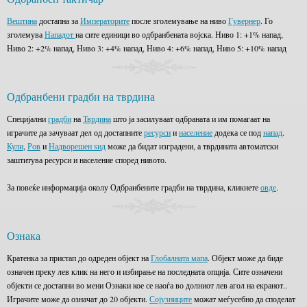
Вештина
достапна за
Императорите
после зголемување на ниво
Гувернер
. Го
зголемува
Нападот
на сите единици во одбранбената војска. Ниво 1: +1% напад,
Ниво 2: +2% напад, Ниво 3: +4% напад, Ниво 4: +6% напад, Ниво 5: +10% напад
Одбранбени градби на тврдина
Специјални
градби
на
Тврдина
што ја засилуваат одбраната и им помагаат на
играчите да зачуваат дел од достапните
ресурси
и
население
додека се под
напад
.
Кули
,
Ров
и
Надворешен ѕид
може да бидат изградени, а тврдината автоматски
заштитува ресурси и население според нивото.
За повеќе информација околу Одбранбените градби на тврдина, кликнете
овде
.
Ознака
Кратенка за пристап до одреден објект на
Глобалната мапа
. Објект може да биде
означен преку лев клик на него и избирање на последната опција. Сите означени
објекти се достапни во мени Ознаки кое се наоѓа во долниот лев агол на екранот..
Играчите може да означат до 20 објекти.
Сојузниците
можат меѓусебно да споделат