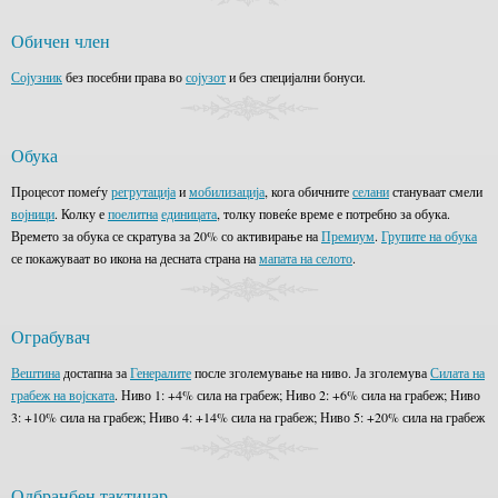
Обичен член
Сојузник
без посебни права во
сојузот
и без специјални бонуси.
Обука
Процесот помеѓу
регрутација
и
мобилизација
, кога обичните
селани
стануваат смели
војници
. Колку е
поелитна
единицата
, толку повеќе време е потребно за обука.
Времето за обука се скратува за 20% со активирање на
Премиум
.
Групите на обука
се покажуваат во икона на десната страна на
мапата на селото
.
Ограбувач
Вештина
достапна за
Генералите
после зголемување на ниво. Ја зголемува
Силата на
грабеж на војската
. Ниво 1: +4% сила на грабеж; Ниво 2: +6% сила на грабеж; Ниво
3: +10% сила на грабеж; Ниво 4: +14% сила на грабеж; Ниво 5: +20% сила на грабеж
Одбранбен тактичар