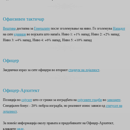
Офанзивен тактичар
Вештина
достапна за
Генералите
после зголемување на ниво. Го зголемува
Нападот
на сите
единици
во војската што напаѓа. Ниво 1: +1% напад; Ниво 2: +2% напад;
Ниво 3: +4% напад, Ниво 4: +6% напад, Ниво 5: +10% напад
Офицер
Заеднички израз за сите офицери во вториот
стадиум на лојалност
.
Офицер-Архитект
Позиција во
сојузот
што се грижи за изградбата на
сојузните градби
во
замоците
.
Специјален бонус - 20% побрза изградба, но реалниот износ зависи од
статусот на
лојалност
.
За повеќе информација околу правата и придобивките на Офицер-Архитект,
кликнете
овде
.