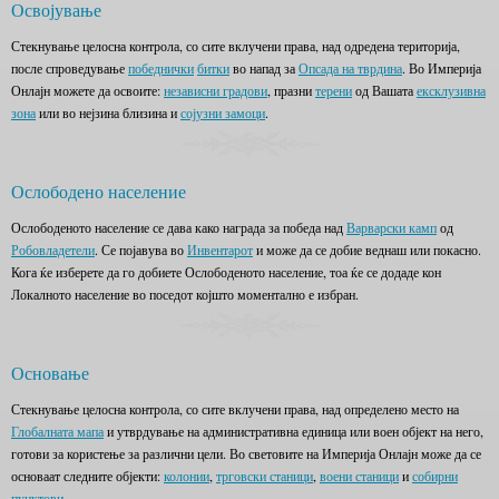
Освојување
Стекнување целосна контрола, со сите вклучени права, над одредена територија,
после спроведување
победнички
битки
во напад за
Опсада на тврдина
. Во Империја
Онлајн можете да освоите:
независни градови
, празни
терени
од Вашата
ексклузивна
зона
или во нејзина близина и
сојузни замоци
.
Ослободено население
Ослободеното население се дава како награда за победа над
Варварски камп
од
Робовладетели
. Се појавува во
Инвентарот
и може да се добие веднаш или покасно.
Кога ќе изберете да го добиете Ослободеното население, тоа ќе се додаде кон
Локалното население во поседот којшто моментално е избран.
Основање
Стекнување целосна контрола, со сите вклучени права, над определено место на
Глобалната мапа
и утврдување на административна единица или воен објект на него,
готови за користење за различни цели. Во световите на Империја Онлајн може да се
основаат следните објекти:
колонии
,
трговски станици
,
воени станици
и
собирни
пунктови
.