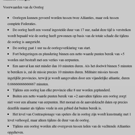
Voorwaarden van de Oorlog
Oorlogen kunnen gevoerd worden tussen twee Allianties, maar ook tussen
complete Federaties.
De oorlog heeft een vooraf ingestelde duur van 17 uur, nadat deze tijd is verstreken
wordt bepaald wie de oorlog heeft gewonnen op basis van de totale schade die tijdens
de oorlog is aangericht.
De oorlog gaat 1 uur na de oorlogsverklaring van start.
Fort belegeringen en plundering binnen een netto waarde punten bereik van ×5
worden niet bestraft met een verlies van eerpunten.
Een aanval kan niet minder dan 10 minuten duren. Als het doelwit binnen 5 minuten
te bereiken is, zal de missie precies 10 minuten duren. Militaire missies tussen
ingelijfde provincies, terwijl je wordt aangevallen door een vijandelijke alliantie, duren
0.66666666666667 minuten.
Tijdens een oorlog kan elke provincie elke 8 uur worden geplunderd.
Buiten een netto waarde punten bereik van ×2 aanvallen tijdens een oorlog zorgt
niet voor een afname van eerpunten. Het moraal en de aanvalskracht dalen op precies
dezelfde manier als tijdens vrede in een gebied dat buiten bereik is.
Het level van Contraspionage van spelers die in oorlog zijn wordt kunstmatig met 1
level verhoogd, maar alleen tijdens de duur van de oorlog.
Tijdens een oorlog worden alle overgaven tussen leden van de vechtende Allianties
opgeheven.