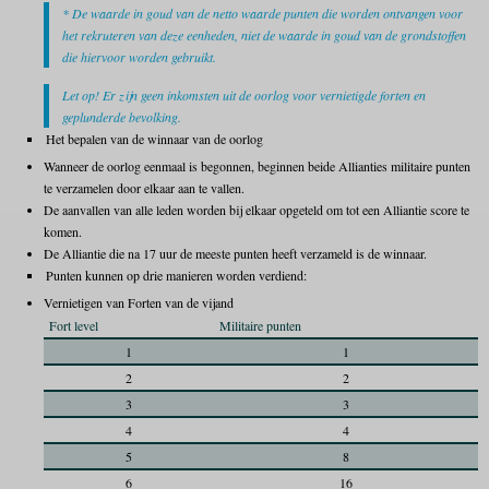
* De waarde in goud van de netto waarde punten die worden ontvangen voor
het rekruteren van deze eenheden, niet de waarde in goud van de grondstoffen
die hiervoor worden gebruikt.
Let op! Er zijn geen inkomsten uit de oorlog voor vernietigde forten en
geplunderde bevolking.
Het bepalen van de winnaar van de oorlog
Wanneer de oorlog eenmaal is begonnen, beginnen beide Allianties militaire punten
te verzamelen door elkaar aan te vallen.
De aanvallen van alle leden worden bij elkaar opgeteld om tot een Alliantie score te
komen.
De Alliantie die na 17 uur de meeste punten heeft verzameld is de winnaar.
Punten kunnen op drie manieren worden verdiend:
Vernietigen van Forten van de vijand
Fort level
Militaire punten
1
1
2
2
3
3
4
4
5
8
6
16