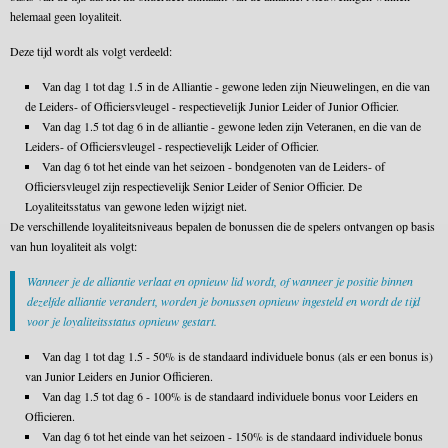
helemaal geen loyaliteit.
Deze tijd wordt als volgt verdeeld:
Van dag 1 tot dag 1.5 in de Alliantie - gewone leden zijn Nieuwelingen, en die van
de Leiders- of Officiersvleugel - respectievelijk Junior Leider of Junior Officier.
Van dag 1.5 tot dag 6 in de alliantie - gewone leden zijn Veteranen, en die van de
Leiders- of Officiersvleugel - respectievelijk Leider of Officier.
Van dag 6 tot het einde van het seizoen - bondgenoten van de Leiders- of
Officiersvleugel zijn respectievelijk Senior Leider of Senior Officier. De
Loyaliteitsstatus van gewone leden wijzigt niet.
De verschillende loyaliteitsniveaus bepalen de bonussen die de spelers ontvangen op basis
van hun loyaliteit als volgt:
Wanneer je de alliantie verlaat en opnieuw lid wordt, of wanneer je positie binnen
dezelfde alliantie verandert, worden je bonussen opnieuw ingesteld en wordt de tijd
voor je loyaliteitsstatus opnieuw gestart.
Van dag 1 tot dag 1.5 - 50% is de standaard individuele bonus (als er een bonus is)
van Junior Leiders en Junior Officieren.
Van dag 1.5 tot dag 6 - 100% is de standaard individuele bonus voor Leiders en
Officieren.
Van dag 6 tot het einde van het seizoen - 150% is de standaard individuele bonus