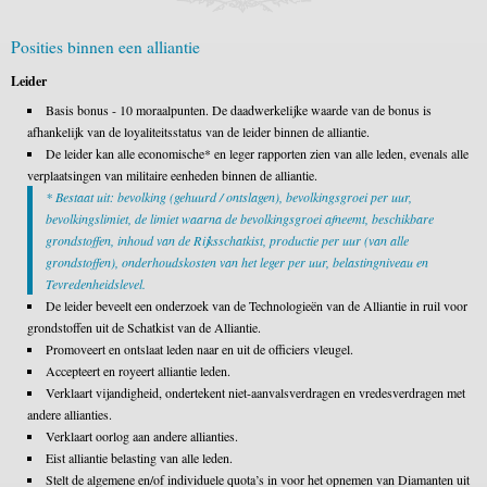
Posities binnen een alliantie
Leider
Basis bonus - 10 moraalpunten. De daadwerkelijke waarde van de bonus is
afhankelijk van de loyaliteitsstatus van de leider binnen de alliantie.
De leider kan alle economische* en leger rapporten zien van alle leden, evenals alle
verplaatsingen van militaire eenheden binnen de alliantie.
* Bestaat uit: bevolking (gehuurd / ontslagen), bevolkingsgroei per uur,
bevolkingslimiet, de limiet waarna de bevolkingsgroei afneemt, beschikbare
grondstoffen, inhoud van de Rijksschatkist, productie per uur (van alle
grondstoffen), onderhoudskosten van het leger per uur, belastingniveau en
Tevredenheidslevel.
De leider beveelt een onderzoek van de Technologieën van de Alliantie in ruil voor
grondstoffen uit de Schatkist van de Alliantie.
Promoveert en ontslaat leden naar en uit de officiers vleugel.
Accepteert en royeert alliantie leden.
Verklaart vijandigheid, ondertekent niet-aanvalsverdragen en vredesverdragen met
andere allianties.
Verklaart oorlog aan andere allianties.
Eist alliantie belasting van alle leden.
Stelt de algemene en/of individuele quota’s in voor het opnemen van Diamanten uit