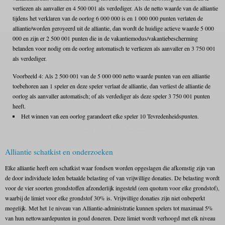
verliezen als aanvaller en 4 500 001 als verdediger. Als de netto waarde van de alliantie
tijdens het verklaren van de oorlog 6 000 000 is en 1 000 000 punten verlaten de
alliantie/worden geroyeerd uit de alliantie, dan wordt de huidige actieve waarde 5 000
000 en zijn er 2 500 001 punten die in de vakantiemodus/vakantiebescherming
belanden voor nodig om de oorlog automatisch te verliezen als aanvaller en 3 750 001
als verdediger.
Voorbeeld 4: Als 2 500 001 van de 5 000 000 netto waarde punten van een alliantie
toebehoren aan 1 speler en deze speler verlaat de alliantie, dan verliest de alliantie de
oorlog als aanvaller automatisch; of als verdediger als deze speler 3 750 001 punten
heeft.
Het winnen van een oorlog garandeert elke speler 10 Tevredenheidspunten.
Alliantie schatkist en onderzoeken
Elke alliantie heeft een schatkist waar fondsen worden opgeslagen die afkomstig zijn van
de door individuele leden betaalde belasting of van vrijwillige donaties. De belasting wordt
voor de vier soorten grondstoffen afzonderlijk ingesteld (een quotum voor elke grondstof),
waarbij de limiet voor elke grondstof 30% is. Vrijwillige donaties zijn niet onbeperkt
mogelijk. Met het 1e niveau van Alliantie-administratie kunnen spelers tot maximaal 5%
van hun nettowaardepunten in goud doneren. Deze limiet wordt verhoogd met elk niveau