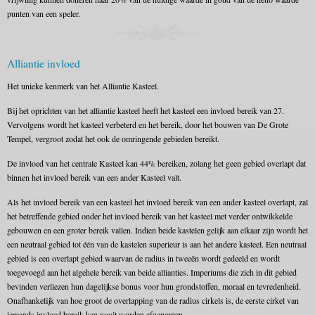
punten van een speler.
Alliantie invloed
Het unieke kenmerk van het Alliantie Kasteel.
Bij het oprichten van het alliantie kasteel heeft het kasteel een invloed bereik van 27.
Vervolgens wordt het kasteel verbeterd en het bereik, door het bouwen van De Grote
Tempel, vergroot zodat het ook de omringende gebieden bereikt.
De invloed van het centrale Kasteel kan 44% bereiken, zolang het geen gebied overlapt dat
binnen het invloed bereik van een ander Kasteel valt.
Als het invloed bereik van een kasteel het invloed bereik van een ander kasteel overlapt, zal
het betreffende gebied onder het invloed bereik van het kasteel met verder ontwikkelde
gebouwen en een groter bereik vallen. Indien beide kastelen gelijk aan elkaar zijn wordt het
een neutraal gebied tot één van de kastelen superieur is aan het andere kasteel. Een neutraal
gebied is een overlapt gebied waarvan de radius in tweeën wordt gedeeld en wordt
toegevoegd aan het algehele bereik van beide allianties. Imperiums die zich in dit gebied
bevinden verliezen hun dagelijkse bonus voor hun grondstoffen, moraal en tevredenheid.
Onafhankelijk van hoe groot de overlapping van de radius cirkels is, de eerste cirkel van
iemands invloed bereik kan nooit worden afgenomen.