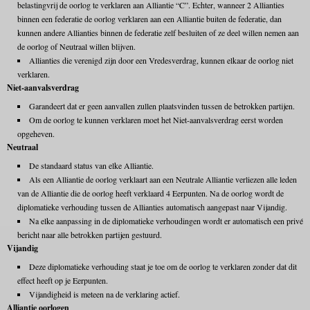
belastingvrij de oorlog te verklaren aan Alliantie “C”. Echter, wanneer 2 Allianties
binnen een federatie de oorlog verklaren aan een Alliantie buiten de federatie, dan
kunnen andere Allianties binnen de federatie zelf besluiten of ze deel willen nemen aan
de oorlog of Neutraal willen blijven.
Allianties die verenigd zijn door een Vredesverdrag, kunnen elkaar de oorlog niet
verklaren.
Niet-aanvalsverdrag
Garandeert dat er geen aanvallen zullen plaatsvinden tussen de betrokken partijen.
Om de oorlog te kunnen verklaren moet het Niet-aanvalsverdrag eerst worden
opgeheven.
Neutraal
De standaard status van elke Alliantie.
Als een Alliantie de oorlog verklaart aan een Neutrale Alliantie verliezen alle leden
van de Alliantie die de oorlog heeft verklaard 4 Eerpunten. Na de oorlog wordt de
diplomatieke verhouding tussen de Allianties automatisch aangepast naar Vijandig.
Na elke aanpassing in de diplomatieke verhoudingen wordt er automatisch een privé
bericht naar alle betrokken partijen gestuurd.
Vijandig
Deze diplomatieke verhouding staat je toe om de oorlog te verklaren zonder dat dit
effect heeft op je Eerpunten.
Vijandigheid is meteen na de verklaring actief.
Alliantie oorlogen