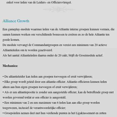
enkel voor leden van de Leiders- en Officiersvleugel.
Alliance Growth
Een gameplay-module waarmee leden van de Alliantie interne groepen kunnen vormen, die
samen kunnen werken om verschillende bonussen te creëren en zo de hele Alliantie ten
goede komen.
De module vervangt de Commandantgroepen en vereist een minimum van 20 actieve
Alliantieleden om te worden geactiveerd.
Als het aantal Alliantieleden daarna onder de 20 zakt, blijft de Groeimodule actief.
Mechanica:
• De alliantieleider kan leden aan groepen toevoegen of eruit verwijderen;
• Elke groep wordt geleid door een alliantie-officier. Alliantie-officieren kunnen leden
alleen aan hun eigen groepen toevoegen of eruit verwijderen;
• Als er een alliantiepositie is zonder een aangestelde officier, kan de betreffende groep niet
worden gevormd totdat er een officier is aangesteld;
• Een minimum van 2 en een maximum van 6 leden kan aan elke groep worden
toegewezen, inclusief de verantwoordelijke officier;
• Groepsleden nemen deel met hun verdiende punten in het Ligaklassement en zetten