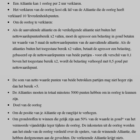
Een Alliantie kan 1 oorlog per 2 uur verklaren.
Het verklaren van de oorlog kost elk lid van de Alliantie die de oorlog heeft
verklaard 10 Tevredenheidspunten.
Om de oorlog te verklaren:
Als de aanvallende alliantie en de verdedigende alliantie niet buiten het
nettowaardepuntenbereik x2 vallen, moet de agressor een belasting in goud betalen
ter waarde van 5 maal de nettowaardepunten van de aanvallende alliantie. Als de
allianties buiten het toegestane bereik x2 vallen, betaalt de agressor een belasting,
gebaseerd op de nettowaardepunten van beide partijen - voor elk verschil van 0,1
boven het toegestane bereik x2, wordt de belasting verhoogd met 0,5 goud per
nettowaardepunt.
De som van netto waarde punten van beide betrokken partijen mag niet hoger zijn
dan het bereik ×5.
De Allianties moeten in totaal minstens 5000 punten hebben om in oorlog te kunnen
zijn.
Doel van de oorlog
Om de positie van je Alliantie op de ranglijst te verhogen.
Om grondstoffen te winnen die gelijk zijn aan 50% van de waarde in goud* van het
vermoorde vijandelijke leger tijdens de oorlog. De inkomsten uit de oorlog worden
aan het einde van de oorlog verdeeld over de spelers, van de winnende Alliantie, die
hebben deelgenomen aan de gevechten. De verliezende Alliantie krijgt niets.