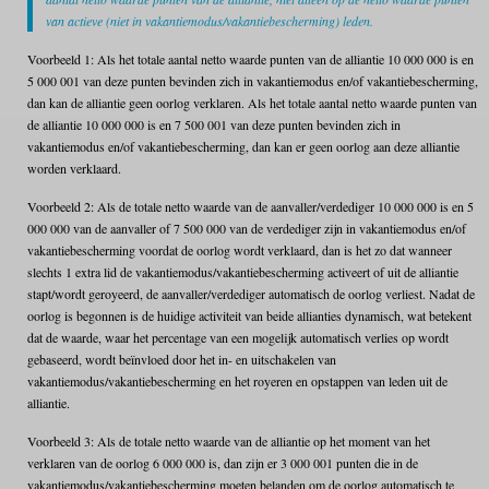
van actieve (niet in vakantiemodus/vakantiebescherming) leden.
Voorbeeld 1: Als het totale aantal netto waarde punten van de alliantie 10 000 000 is en
5 000 001 van deze punten bevinden zich in vakantiemodus en/of vakantiebescherming,
dan kan de alliantie geen oorlog verklaren. Als het totale aantal netto waarde punten van
de alliantie 10 000 000 is en 7 500 001 van deze punten bevinden zich in
vakantiemodus en/of vakantiebescherming, dan kan er geen oorlog aan deze alliantie
worden verklaard.
Voorbeeld 2: Als de totale netto waarde van de aanvaller/verdediger 10 000 000 is en 5
000 000 van de aanvaller of 7 500 000 van de verdediger zijn in vakantiemodus en/of
vakantiebescherming voordat de oorlog wordt verklaard, dan is het zo dat wanneer
slechts 1 extra lid de vakantiemodus/vakantiebescherming activeert of uit de alliantie
stapt/wordt geroyeerd, de aanvaller/verdediger automatisch de oorlog verliest. Nadat de
oorlog is begonnen is de huidige activiteit van beide allianties dynamisch, wat betekent
dat de waarde, waar het percentage van een mogelijk automatisch verlies op wordt
gebaseerd, wordt beïnvloed door het in- en uitschakelen van
vakantiemodus/vakantiebescherming en het royeren en opstappen van leden uit de
alliantie.
Voorbeeld 3: Als de totale netto waarde van de alliantie op het moment van het
verklaren van de oorlog 6 000 000 is, dan zijn er 3 000 001 punten die in de
vakantiemodus/vakantiebescherming moeten belanden om de oorlog automatisch te