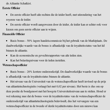
de Alliantie Schatkist.
Eerste Officier
De eerste officier heeft alle rechten die de leider heeft, met uitzondering van het
royeren van de leider.
De eerste officier wordt aangewezen door de leider, de leider kan er echter ook voor
kiezen om geen eerste officier aan te wijzen.
Financiële Officier
Basis bonus - 50% lagere handelscommissie bij het gebruik van de Marktplaats. De
daadwerkelijke waarde van de bonus is afhankelijk van de loyaliteitsstatus van het lid
binnen de alliantie.
Kan de economische en gevechtsrapporten van alle leden zien.
Kan het belastingniveau voor de leden instellen.
Wetenschapsofficier
Basis bonus - 20% kortere onderzoekstijd. De daadwerkelijke waarde van de bonus
is afhankelijk van de loyaliteitsstatus binnen de alliantie.
Het niveau van de Universiteit van de wetenschapsofficier heeft invloed op de prijs
van alliantietechnologieën (verlaagt het met 0,02 per niveau). Het beste is dus om op
deze positie de bondgenoot met het hoogste Universiteitsniveau aan te stellen. Houd er
wel rekening mee dat de bonus voor de loyaliteitsstatus van de wetenschapsofficier de
onderzoekstijd van alliantietechnologieën beïnvloedt, dus het vervangen van een
wetenschapsofficier in de tweede of derde loyaliteitsstatus door een nieuwe kan