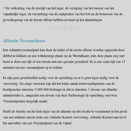
* De verkorting van de reistijd van het leger, de verlaging van het moreel van het
vijandelijke leger, de versterking van de raakpunten van het fort en de bonussen van de
gevechtsgroep van de Eerste officier hebben invloed op het alliantieleger.
Alliantie Verzamelpunt
Een Alliantieverzamelpunt kan door de leider of de eerste officier worden opgericht door
dubbel te klikken op een willekeurige plaats op de Wereldkaart, mits deze plaats nog niet
bezet is door een rijk of een terrein met een speciale grondstof. Er is een vaste tijd van 15
minuten om een verzamelpunt op te richten.
Er zijn geen grondstoffen nodig voor de oprichting en er is geen leger nodig voor de
verovering. De enige vereisten zijn dat het totale aantal nettowaardepunten van de
bondgenoten minstens 5 000 000 bedraagt en dat er minstens 1 niveau van alliantie-
administratie is, aangezien een niveau van deze Technologie de oprichting van twee
Verzamelpunten mogelijk maakt.
Heeft als functie om het hele leger van de alliantie op één locatie te verzamelen in het geval
van een militaire missie zoals een Alliantie Kasteel verovering, Alliantie Kasteel aanval of
het aanvallen van een Verzamelpunt van de vijand.