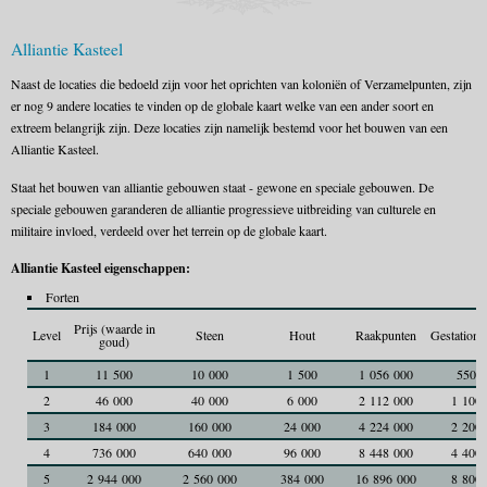
Alliantie Kasteel
Naast de locaties die bedoeld zijn voor het oprichten van koloniën of Verzamelpunten, zijn
er nog 9 andere locaties te vinden op de globale kaart welke van een ander soort en
extreem belangrijk zijn. Deze locaties zijn namelijk bestemd voor het bouwen van een
Alliantie Kasteel.
Staat het bouwen van alliantie gebouwen staat - gewone en speciale gebouwen. De
speciale gebouwen garanderen de alliantie progressieve uitbreiding van culturele en
militaire invloed, verdeeld over het terrein op de globale kaart.
Alliantie Kasteel eigenschappen:
Forten
Prijs (waarde in
Level
Steen
Hout
Raakpunten
Gestatione
goud)
1
11 500
10 000
1 500
1 056 000
550
2
46 000
40 000
6 000
2 112 000
1 100
3
184 000
160 000
24 000
4 224 000
2 200
4
736 000
640 000
96 000
8 448 000
4 400
5
2 944 000
2 560 000
384 000
16 896 000
8 800