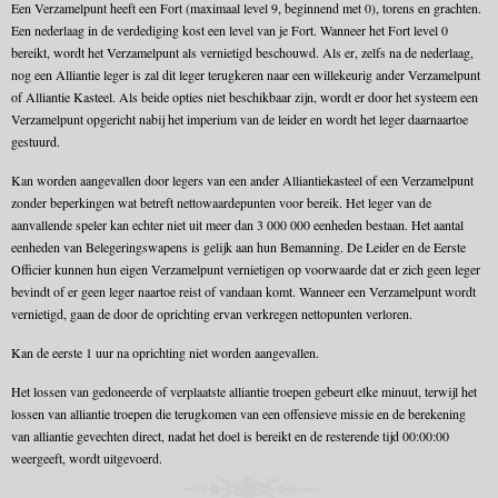
Een Verzamelpunt heeft een Fort (maximaal level 9, beginnend met 0), torens en grachten.
Een nederlaag in de verdediging kost een level van je Fort. Wanneer het Fort level 0
bereikt, wordt het Verzamelpunt als vernietigd beschouwd. Als er, zelfs na de nederlaag,
nog een Alliantie leger is zal dit leger terugkeren naar een willekeurig ander Verzamelpunt
of Alliantie Kasteel. Als beide opties niet beschikbaar zijn, wordt er door het systeem een
Verzamelpunt opgericht nabij het imperium van de leider en wordt het leger daarnaartoe
gestuurd.
Kan worden aangevallen door legers van een ander Alliantiekasteel of een Verzamelpunt
zonder beperkingen wat betreft nettowaardepunten voor bereik. Het leger van de
aanvallende speler kan echter niet uit meer dan 3 000 000 eenheden bestaan. Het aantal
eenheden van Belegeringswapens is gelijk aan hun Bemanning. De Leider en de Eerste
Officier kunnen hun eigen Verzamelpunt vernietigen op voorwaarde dat er zich geen leger
bevindt of er geen leger naartoe reist of vandaan komt. Wanneer een Verzamelpunt wordt
vernietigd, gaan de door de oprichting ervan verkregen nettopunten verloren.
Kan de eerste 1 uur na oprichting niet worden aangevallen.
Het lossen van gedoneerde of verplaatste alliantie troepen gebeurt elke minuut, terwijl het
lossen van alliantie troepen die terugkomen van een offensieve missie en de berekening
van alliantie gevechten direct, nadat het doel is bereikt en de resterende tijd 00:00:00
weergeeft, wordt uitgevoerd.