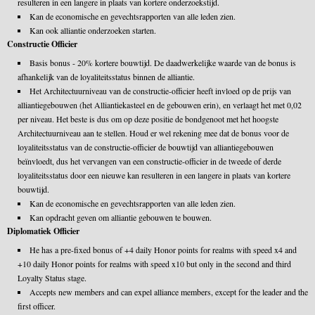
resulteren in een langere in plaats van kortere onderzoekstijd.
Kan de economische en gevechtsrapporten van alle leden zien.
Kan ook alliantie onderzoeken starten.
Constructie Officier
Basis bonus - 20% kortere bouwtijd. De daadwerkelijke waarde van de bonus is
afhankelijk van de loyaliteitsstatus binnen de alliantie.
Het Architectuurniveau van de constructie-officier heeft invloed op de prijs van
alliantiegebouwen (het Alliantiekasteel en de gebouwen erin), en verlaagt het met 0,02
per niveau. Het beste is dus om op deze positie de bondgenoot met het hoogste
Architectuurniveau aan te stellen. Houd er wel rekening mee dat de bonus voor de
loyaliteitsstatus van de constructie-officier de bouwtijd van alliantiegebouwen
beïnvloedt, dus het vervangen van een constructie-officier in de tweede of derde
loyaliteitsstatus door een nieuwe kan resulteren in een langere in plaats van kortere
bouwtijd.
Kan de economische en gevechtsrapporten van alle leden zien.
Kan opdracht geven om alliantie gebouwen te bouwen.
Diplomatiek Officier
He has a pre-fixed bonus of +4 daily Honor points for realms with speed x4 and
+10 daily Honor points for realms with speed x10 but only in the second and third
Loyalty Status stage.
Accepts new members and can expel alliance members, except for the leader and the
first officer.