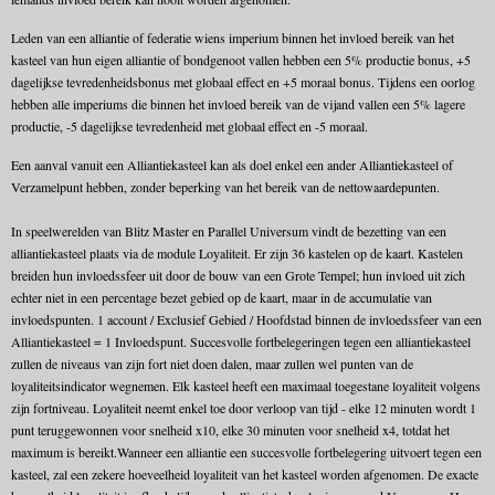
Leden van een alliantie of federatie wiens imperium binnen het invloed bereik van het
kasteel van hun eigen alliantie of bondgenoot vallen hebben een 5% productie bonus, +5
dagelijkse tevredenheidsbonus met globaal effect en +5 moraal bonus. Tijdens een oorlog
hebben alle imperiums die binnen het invloed bereik van de vijand vallen een 5% lagere
productie, -5 dagelijkse tevredenheid met globaal effect en -5 moraal.
Een aanval vanuit een Alliantiekasteel kan als doel enkel een ander Alliantiekasteel of
Verzamelpunt hebben, zonder beperking van het bereik van de nettowaardepunten.
In speelwerelden van Blitz Master en Parallel Universum vindt de bezetting van een
alliantiekasteel plaats via de module Loyaliteit. Er zijn 36 kastelen op de kaart. Kastelen
breiden hun invloedssfeer uit door de bouw van een Grote Tempel; hun invloed uit zich
echter niet in een percentage bezet gebied op de kaart, maar in de accumulatie van
invloedspunten. 1 account / Exclusief Gebied / Hoofdstad binnen de invloedssfeer van een
Alliantiekasteel = 1 Invloedspunt. Succesvolle fortbelegeringen tegen een alliantiekasteel
zullen de niveaus van zijn fort niet doen dalen, maar zullen wel punten van de
loyaliteitsindicator wegnemen. Elk kasteel heeft een maximaal toegestane loyaliteit volgens
zijn fortniveau. Loyaliteit neemt enkel toe door verloop van tijd - elke 12 minuten wordt 1
punt teruggewonnen voor snelheid x10, elke 30 minuten voor snelheid x4, totdat het
maximum is bereikt.Wanneer een alliantie een succesvolle fortbelegering uitvoert tegen een
kasteel, zal een zekere hoeveelheid loyaliteit van het kasteel worden afgenomen. De exacte