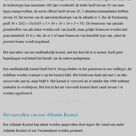
de technologie kan maximum 100 zijn (voorbeeld: de leider heeft niveau 30 van man-
tegen-mangevechten, de eerste officier heeft niveau 20, 5 alliantiecommandanten hebben
niveau 10, het niveau van de aanvalstechnologie van de alliantie is 5, dus de berekening
geeft 30 + 20/2 + (5х10)/5 + 5 = 30 + 10 + 10 + 5 = 55). De bonussen van speciale
grondstoffen van alle leden worden ook van kracht, maar gelijke bonussen worden niet
geaccumuleerd. D.w.z. dat, als er 2 of meer bonussen van hetzelfde type zijn, enkel de
grootste bonus wordt toegekend.
Het aanvallen van een onafhankelijk kasteel, met het doel dit in te nemen, heeft geen
beperkingen wat betreft het bereik van de nettowaardepunten.
Een onafhankelijk kasteel heeft fort 8, boogschutters in het garnizoen en een veldleger, die
zichtbaar worden wanneer u op het kasteel klikt. Het fortniveau daalt niet met 1 na elke
succesvolle aanval, maar blijft 8. Het kasteel is veroverd als er minder dan 1000 militaire
eenheden in overblijven. Het fort in het net veroverde kasteel dient vanaf niveau 1 te
worden opgebouwd.
Het aanvallen van een Alliantie Kasteel
Een Alliantie Kasteel kan alleen worden aangevallen door legers die vanuit een ander
Alliantie Kasteel of een Verzamelpunt worden gestuurd.