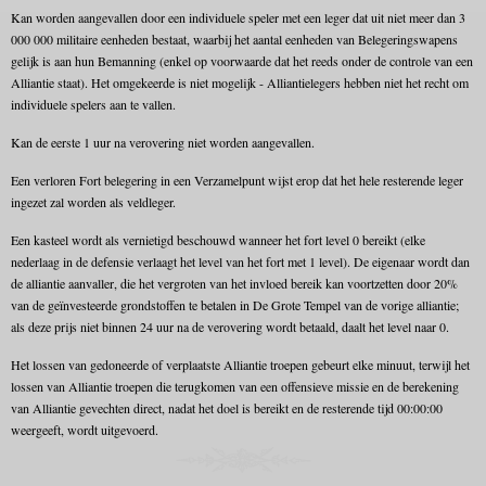
Kan worden aangevallen door een individuele speler met een leger dat uit niet meer dan 3
000 000 militaire eenheden bestaat, waarbij het aantal eenheden van Belegeringswapens
gelijk is aan hun Bemanning (enkel op voorwaarde dat het reeds onder de controle van een
Alliantie staat). Het omgekeerde is niet mogelijk - Alliantielegers hebben niet het recht om
individuele spelers aan te vallen.
Kan de eerste 1 uur na verovering niet worden aangevallen.
Een verloren Fort belegering in een Verzamelpunt wijst erop dat het hele resterende leger
ingezet zal worden als veldleger.
Een kasteel wordt als vernietigd beschouwd wanneer het fort level 0 bereikt (elke
nederlaag in de defensie verlaagt het level van het fort met 1 level). De eigenaar wordt dan
de alliantie aanvaller, die het vergroten van het invloed bereik kan voortzetten door 20%
van de geïnvesteerde grondstoffen te betalen in De Grote Tempel van de vorige alliantie;
als deze prijs niet binnen 24 uur na de verovering wordt betaald, daalt het level naar 0.
Het lossen van gedoneerde of verplaatste Alliantie troepen gebeurt elke minuut, terwijl het
lossen van Alliantie troepen die terugkomen van een offensieve missie en de berekening
van Alliantie gevechten direct, nadat het doel is bereikt en de resterende tijd 00:00:00
weergeeft, wordt uitgevoerd.