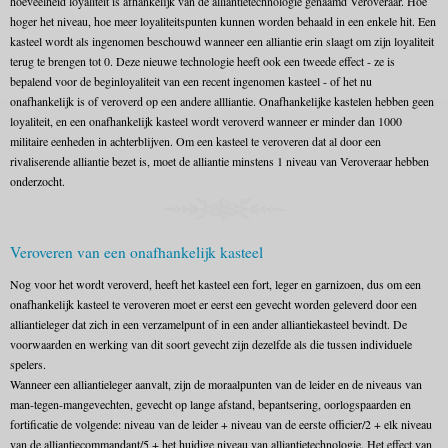
hoeveelheid loyaliteit is afhankelijk van de alliantietechnologie genaamd Veroveraar. Hoe
hoger het niveau, hoe meer loyaliteitspunten kunnen worden behaald in een enkele hit. Een
kasteel wordt als ingenomen beschouwd wanneer een alliantie erin slaagt om zijn loyaliteit
terug te brengen tot 0. Deze nieuwe technologie heeft ook een tweede effect - ze is
bepalend voor de beginloyaliteit van een recent ingenomen kasteel - of het nu
onafhankelijk is of veroverd op een andere allliantie. Onafhankelijke kastelen hebben geen
loyaliteit, en een onafhankelijk kasteel wordt veroverd wanneer er minder dan 1000
militaire eenheden in achterblijven. Om een kasteel te veroveren dat al door een
rivaliserende alliantie bezet is, moet de alliantie minstens 1 niveau van Veroveraar hebben
onderzocht.
Veroveren van een onafhankelijk kasteel
Nog voor het wordt veroverd, heeft het kasteel een fort, leger en garnizoen, dus om een
onafhankelijk kasteel te veroveren moet er eerst een gevecht worden geleverd door een
alliantieleger dat zich in een verzamelpunt of in een ander alliantiekasteel bevindt. De
voorwaarden en werking van dit soort gevecht zijn dezelfde als die tussen individuele
spelers.
Wanneer een alliantieleger aanvalt, zijn de moraalpunten van de leider en de niveaus van
man-tegen-mangevechten, gevecht op lange afstand, bepantsering, oorlogspaarden en
fortificatie de volgende: niveau van de leider + niveau van de eerste officier/2 + elk niveau
van de alliantiecommandant/5 + het huidige niveau van alliantietechnologie. Het effect van