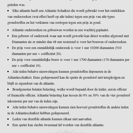
geleden was.
Elke alliantie heeft een Alliantie Schatkist die wordt gebruikt voor het ontdekken
van onderzoeken (wat effect heeft op alle leden) tegen een prijs van alle types
grondstoffen en het verklaren van oorlogen tegen een prijs in goud.
Alliantie onderzoeken en gebouwen worden in een wachtrij geplaatst.
Een gebouw of onderzoek waar aan wordt gewerkt kan direct worden afgerond met
Diamanten als er minder dan 48 uur resterend is voor het bouwen of onderzoeken.
De prijs voor een onmiddellijk onderzoek is voor 1 uur 10200 diamanten (510
diamanten per uur × coëfficiënt 20).
De prijs voor onmiddellijke bouw is voor 1 uur 1700 diamanten (170 diamanten per
uur × coëfficiënt 10).
Alle leden behalve nieuwelingen kunnen grondstoffen deponeren in de
Alliantieschatkist. Eens gedeponeerd kan de speler de grondstof niet terugkrijgen en
blijft ze eigendom van de alliantie.
Bondgenoten betalen belasting, welke wordt bepaald door de leider, eerste officier
of financiële officier. Alliantie belasting kan tussen de 0% en 30% van de vier grondstof
inkomsten per uur van de leden zijn.
Alle leden behalve nieuwelingen kunnen zien hoeveel grondstoffen de andere leden
in de Alliantieschatkist hebben gedeponeerd.
Leden van dezelfde alliantie kunnen elkaar niet aanvallen.
Een speler kan slechts tweemaal lid worden van dezelfde alliantie.