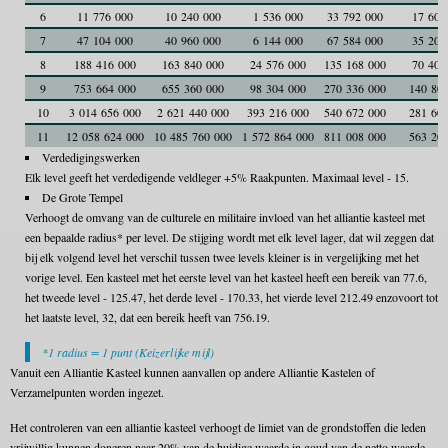
6
11 776 000
10 240 000
1 536 000
33 792 000
17 600
7
47 104 000
40 960 000
6 144 000
67 584 000
35 200
8
188 416 000
163 840 000
24 576 000
135 168 000
70 400
9
753 664 000
655 360 000
98 304 000
270 336 000
140 80
10
3 014 656 000
2 621 440 000
393 216 000
540 672 000
281 60
11
12 058 624 000
10 485 760 000
1 572 864 000
811 008 000
563 20
Verdedigingswerken
Elk level geeft het verdedigende veldleger +5% Raakpunten. Maximaal level - 15.
De Grote Tempel
Verhoogt de omvang van de culturele en militaire invloed van het alliantie kasteel met
een bepaalde radius* per level. De stijging wordt met elk level lager, dat wil zeggen dat
bij elk volgend level het verschil tussen twee levels kleiner is in vergelijking met het
vorige level. Een kasteel met het eerste level van het kasteel heeft een bereik van 77.6,
het tweede level - 125.47, het derde level - 170.33, het vierde level 212.49 enzovoort tot
het laatste level, 32, dat een bereik heeft van 756.19.
*1 radius = 1 punt (Keizerlijke mijl)
Vanuit een Alliantie Kasteel kunnen aanvallen op andere Alliantie Kastelen of
Verzamelpunten worden ingezet.
Het controleren van een alliantie kasteel verhoogt de limiet van de grondstoffen die leden
vrijwillig kunnen doneren naar 20% van de huidige waarde in goud van de netto waarde