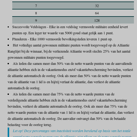
7
32
8
64
9
128
Succesvolle Veldslagen - Elke in een veldslag vermoorde militaire eenheid levert
punten op. Een leger ter waarde van 5000 goud staat gelijk aan 1 punt.
Plunderen - Elke 1000 vermoorde bevolkingsleden leveren 1 punt op.
Het volledige aantal gewonnen militaire punten wordt toegevoegd op de Alliantie
Ranglijst bij de winnaar, bij de verliezende Alliantie wordt slechts 25% van het aantal
gewonnen militaire punten toegevoegd.
Als leden die samen meer dan 50% van de netto waarde punten van de aanvallende
alliantie hebben zich in de vakantiemodus en/of vakantiebescherming bevinden, verliest
de alliantie automatisch de oorlog. Ook als meer dan 50% van de netto waarde punten
van de alliantie van 1 lid is en hij/zij verlaat de alliantie, dan verliest de alliantie
automatisch de oorlog.
Als leden die samen meer dan 75% van de netto waarde punten van de
verdedigende alliantie hebben zich in de vakantiemodus en/of vakantiebescherming
bevinden, verliest de alliantie automatisch de oorlog. Ook als meer dan 75% van de
netto waarde punten van de alliantie van 1 lid is en hij/zij verlaat de alliantie, dan verliest
de alliantie automatisch de oorlog. De aanvaller ontvangt dan 50% van de betaalde
belasting voor de oorlog terug.
Let op! Deze percentages van inactiviteit worden berekend op basis van het totale
aantal netto waarde punten van de alliantie, niet alleen op de netto waarde punten