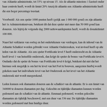
van Alliantie-administratie, tot 33% op niveau 15. Als de alliantie minstens 1 kasteel onder
haar controle heeft, wordt de limiet 20% tenzij de alliantie een Alliantie-administratie heeft
die een hoger percentage toestaat.
Voorbeeld: Als een speler 1000 punten heeft (gelijk aan 1 000 000 goud) en zijn alliantie
het 1e Administratieniveau, betekent dit dat deze speler niet meer dan 50 000 goud kan
doneren. Als hij/zij de volgende dag 2000 nettowaardepunten heeft, wordt de donatielimiet
100 000.
Naast het verklaren van oorlog en het ondertekenen van verdragen, kan de inhoud van de
Alliantie Schatkist worden gebruikt voor Alliantie Onderzoeken, wat invloed heeft op alle
leden van de Alliantie. Als een speler Fortificatie level 5 heeft onderzocht en de Alliantie
heeft level 1 van hetzelfde onderzoek, dan krijgt de speler de bonus van Fortificatie level 6.
Ondanks dat de speler de bonus van Fortificatie level 6 krijgt, betekent dat niet dat het
hiermee ook mogelijk is om het 6e level van het Fort te bouwen, aangezien hierbij wordt
gekeken naar het individuele level van het Onderzoek en het level van het Alliantie
onderzoek niet wordt meegerekend.
Leden kunnen ook diamanten doneren aan de schatkist van de alliantie. Er is een limiet van
340000 te doneren diamanten per dag. Gekochte en tijdelijke diamanten kunnen worden
gedoneerd aan de schatkist van de alliantie. Eenmaal gedoneerd, worden gekochte
diamanten als tijdelijk beschouwd, met een duur van 336 uur. De tijdelijke diamanten
worden gedoneerd met hun huidige duur.